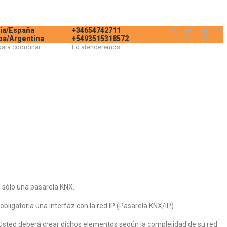
ia/España
+34654742711
ba/Argentina
+5493515318572
ara coordinar.
Lo atenderemos.
, sólo una pasarela KNX.
bligatoria una interfaz con la red IP (Pasarela KNX/IP).
l. Usted deberá crear dichos elementos según la complejidad de su red