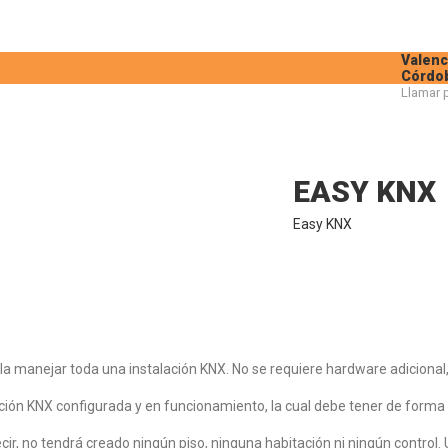
Valenc
Córdo
Llamar p
S
NOSOTROS
CONTACTO
EASY KNX
Easy KNX
la manejar toda una instalación KNX. No se requiere hardware adicional
ación KNX configurada y en funcionamiento, la cual debe tener de forma o
ecir, no tendrá creado ningún piso, ninguna habitación ni ningún contro