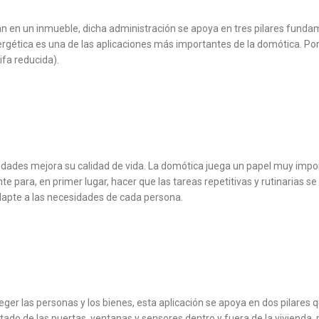
zan en un inmueble, dicha administración se apoya en tres pilares fundam
ergética es una de las aplicaciones más importantes de la domótica. Po
ifa reducida).
dades mejora su calidad de vida. La domótica juega un papel muy impor
 para, en primer lugar, hacer que las tareas repetitivas y rutinarias s
dapte a las necesidades de cada persona.
er las personas y los bienes, esta aplicación se apoya en dos pilares qu
do de las puertas, ventanas y sensores dentro y fuera de la vivienda, 