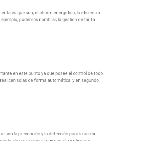
entales que son, el ahorro energético, la eficiencia
r ejemplo, podemos nombrar, la gestión de tarifa
tante en este punto ya que posee el control de todo
e realicen solas de forma automática, y en segundo
e son la prevención y la detección para la acción.
puede, de una manera muy sencilla y eficiente,