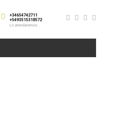
+34654742711
+5493515318572
Lo atenderemos.