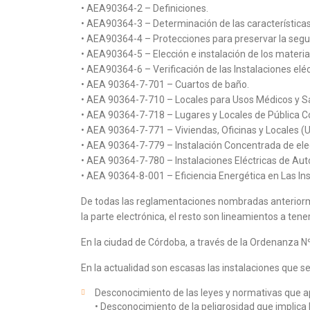
• AEA90364-2 – Definiciones.
• AEA90364-3 – Determinación de las características 
• AEA90364-4 – Protecciones para preservar la segu
• AEA90364-5 – Elección e instalación de los material
• AEA90364-6 – Verificación de las Instalaciones eléc
• AEA 90364-7-701 – Cuartos de baño.
• AEA 90364-7-710 – Locales para Usos Médicos y Sa
• AEA 90364-7-718 – Lugares y Locales de Pública C
• AEA 90364-7-771 – Viviendas, Oficinas y Locales (Un
• AEA 90364-7-779 – Instalación Concentrada de elec
• AEA 90364-7-780 – Instalaciones Eléctricas de Aut
• AEA 90364-8-001 – Eficiencia Energética en Las Ins
De todas las reglamentaciones nombradas anteriorme
la parte electrónica, el resto son lineamientos a tener
En la ciudad de Córdoba, a través de la Ordenanza Nº
En la actualidad son escasas las instalaciones que 
Desconocimiento de las leyes y normativas que apli
• Desconocimiento de la peligrosidad que implica 