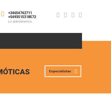
+34654742711
+5493515318572
Lo atenderemos.
MÓTICAS
Especialistas