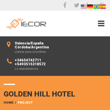
Valencia/España
Córdoba/Argentina
Llamar para coordinar.
+34654742711
+5493515318572
Lo atenderemos.
GOLDEN HILL HOTEL
HOME
/
PROJECT