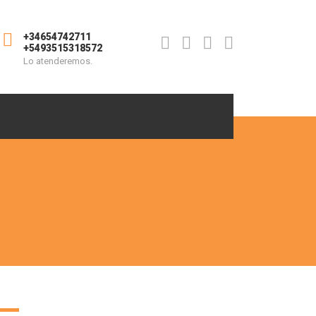
+34654742711
+5493515318572
Lo atenderemos.